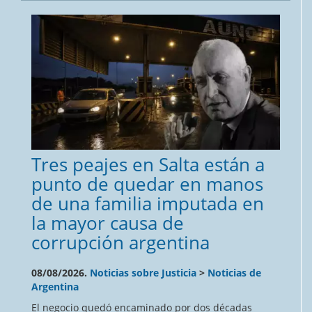
Tres peajes en Salta están a
punto de quedar en manos
de una familia imputada en
la mayor causa de
corrupción argentina
08/08/2026.
Noticias sobre Justicia
>
Noticias de
Argentina
El negocio quedó encaminado por dos décadas