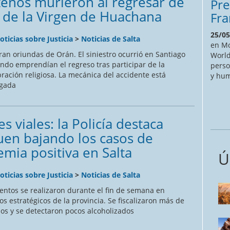
teños murieron al regresar de
Pre
ta de la Virgen de Huachana
Fra
25/05
oticias sobre Justicia
>
Noticias de Salta
en Mo
ran oriundas de Orán. El siniestro ocurrió en Santiago
World
ndo emprendían el regreso tras participar de la
perso
bración religiosa. La mecánica del accidente está
y hum
igada
s viales: la Policía destaca
uen bajando los casos de
emia positiva en Salta
Ú
oticias sobre Justicia
>
Noticias de Salta
entos se realizaron durante el fin de semana en
os estratégicos de la provincia. Se fiscalizaron más de
los y se detectaron pocos alcoholizados