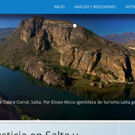
INICIO
ANÁLISIS Y REFLEXIONES
NOTI
o web está pensado como un lugar donde podamos compartir y
deas, con la convicción de que a través de distintos canales de
ión, lograremos fortalecer la democracia y las instituciones.
ileza de turismo.salta.gov.ar)