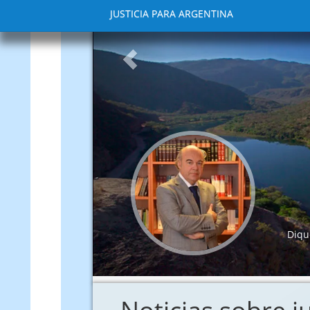
JUSTICIA PARA ARGENTINA
Anterior
Este siti
disentir i
comunicac
Dique Cabra Corral, Salta. Por Eliseo Miciu (gent