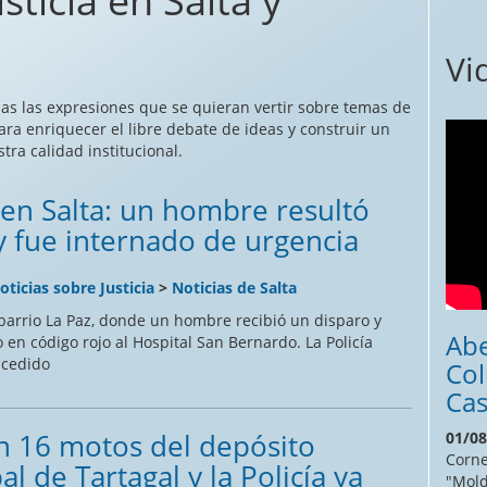
sticia en Salta y
Vi
odas las expresiones que se quieran vertir sobre temas de
ara enriquecer el libre debate de ideas y construir un
ra calidad institucional.
 en Salta: un hombre resultó
y fue internado de urgencia
oticias sobre Justicia
>
Noticias de Salta
 barrio La Paz, donde un hombre recibió un disparo y
Abe
 en código rojo al Hospital San Bernardo. La Policía
ucedido
Co
Cas
 16 motos del depósito
01/08
Corne
l de Tartagal y la Policía ya
"Mold