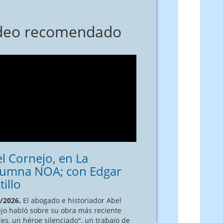
deo recomendado
l Cornejo, en La
lumna NOA; con Edgar
tillo
/2026.
El abogado e historiador Abel
jo habló sobre su obra más reciente
es, un héroe silenciado", un trabajo de