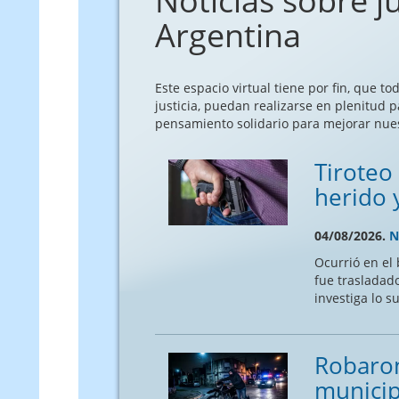
Noticias sobre ju
Argentina
Este espacio virtual tiene por fin, que t
justicia, puedan realizarse en plenitud p
pensamiento solidario para mejorar nuest
Tiroteo
herido 
04/08/2026.
N
Ocurrió en el
fue trasladado
investiga lo s
Robaron
municipa