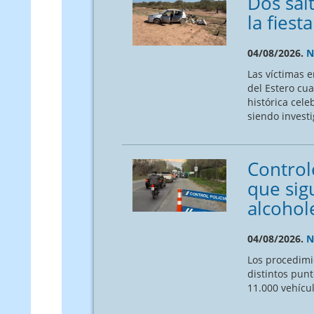
Dos sal
la fies
04/08/2026.
N
Las víctimas e
del Estero cua
histórica cele
siendo invest
Controle
que sig
alcohol
04/08/2026.
N
Los procedimi
distintos punt
11.000 vehícu