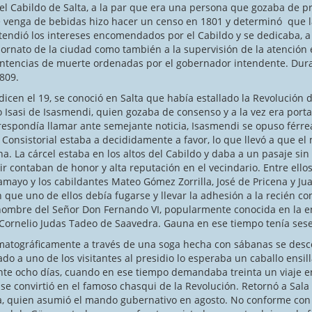
l Cabildo de Salta, a la par que era una persona que gozaba de pre
 de venga de bebidas hizo hacer un censo en 1801 y determinó que l
ndió los intereses encomendados por el Cabildo y se dedicaba, a l
ornato de la ciudad como también a la supervisión de la atención e
 sentencias de muerte ordenadas por el gobernador intendente. Du
1809.
 el 19, se conoció en Salta que había estallado la Revolución 
 Isasi de Isasmendi, quien gozaba de consenso y a la vez era por
rrespondía llamar ante semejante noticia, Isasmendi se opuso férre
 Consistorial estaba a decididamente a favor, lo que llevó a que el
na. La cárcel estaba en los altos del Cabildo y daba a un pasaje sin
ir contaban de honor y alta reputación en el vecindario. Entre ell
amayo y los cabildantes Mateo Gómez Zorrilla, José de Pricena y J
que uno de ellos debía fugarse y llevar la adhesión a la recién co
a nombre del Señor Don Fernando VI, popularmente conocida en la en
 Cornelio Judas Tadeo de Saavedra. Gauna en ese tiempo tenía sese
icamente a través de una soga hecha con sábanas se descolg
o a uno de los visitantes al presidio lo esperaba un caballo ensill
te ocho días, cuando en ese tiempo demandaba treinta un viaje en
sí se convirtió en el famoso chasqui de la Revolución. Retornó a Sa
na, quien asumió el mando gubernativo en agosto. No conforme con 