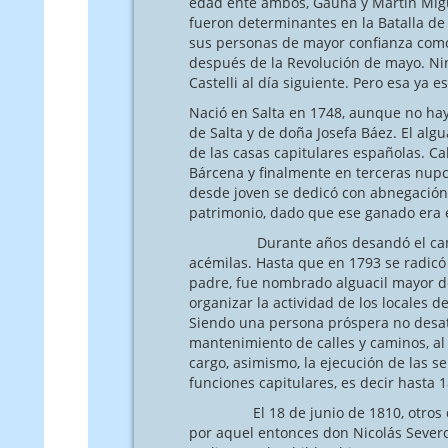
edad ente ambos, Gauna y Martín Migu
fueron determinantes en la Batalla d
sus personas de mayor confianza como 
después de la Revolución de mayo. Nin
Castelli al día siguiente. Pero esa ya es
Nació en Salta en 1748, aunque no hay
de Salta y de doña Josefa Báez. El alg
de las casas capitulares españolas. Ca
Bárcena y finalmente en terceras nupci
desde joven se dedicó con abnegación 
patrimonio, dado que ese ganado era 
Durante años desandó el camino rea
acémilas. Hasta que en 1793 se radicó
padre, fue nombrado alguacil mayor de
organizar la actividad de los locales
Siendo una persona próspera no desate
mantenimiento de calles y caminos, al 
cargo, asimismo, la ejecución de las
funciones capitulares, es decir hasta 
El 18 de junio de 1810, otros dicen
por aquel entonces don Nicolás Severo