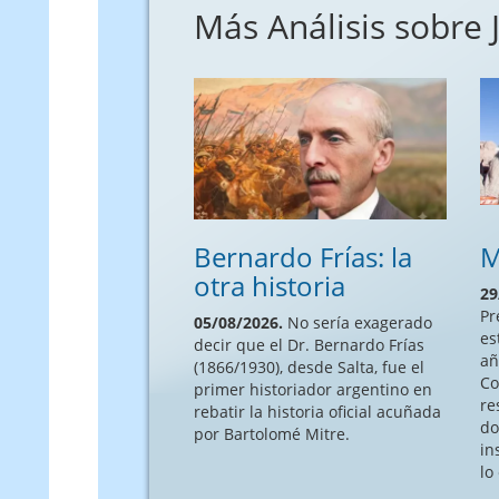
Más Análisis sobre J
Bernardo Frías: la
M
otra historia
29
Pr
05/08/2026.
No sería exagerado
es
decir que el Dr. Bernardo Frías
añ
(1866/1930), desde Salta, fue el
Co
primer historiador argentino en
re
rebatir la historia oficial acuñada
do
por Bartolomé Mitre.
in
lo