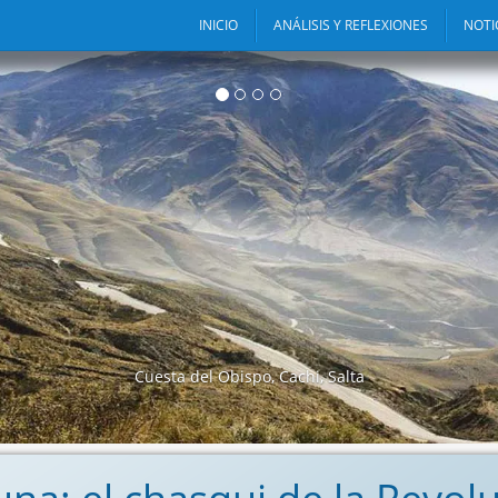
INICIO
ANÁLISIS Y REFLEXIONES
NOTI
o web está pensado como un lugar donde podamos compartir y
deas, con la convicción de que a través de distintos canales de
ión, lograremos fortalecer la democracia y las instituciones.
Cuesta del Obispo, Cachi, Salta