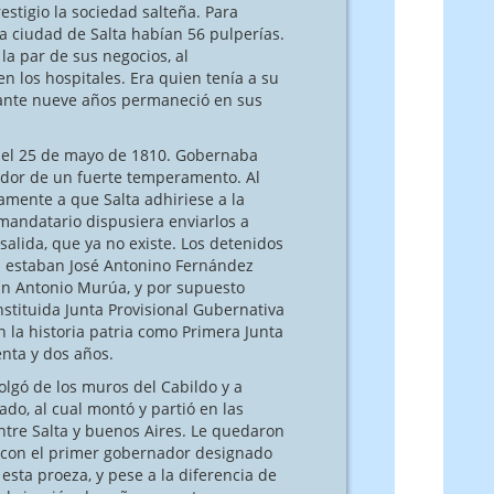
stigio la sociedad salteña. Para
a ciudad de Salta habían 56 pulperías.
a par de sus negocios, al
n los hospitales. Era quien tenía a su
rante nueve años permaneció en sus
del 25 de mayo de 1810. Gobernaba
tador de un fuerte temperamento. Al
amente a que Salta adhiriese a la
 mandatario dispusiera enviarlos a
 salida, que ya no existe. Los detenidos
os estaban José Antonino Fernández
uan Antonio Murúa, y por supuesto
nstituida Junta Provisional Gubernativa
 la historia patria como Primera Junta
nta y dos años.
ó de los muros del Cabildo y a
ado, al cual montó y partió en las
tre Salta y buenos Aires. Le quedaron
la con el primer gobernador designado
esta proeza, y pese a la diferencia de