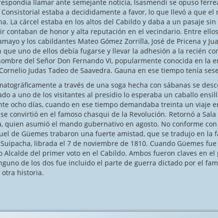
rrespondía llamar ante semejante noticia, Isasmendi se opuso férre
 Consistorial estaba a decididamente a favor, lo que llevó a que el
na. La cárcel estaba en los altos del Cabildo y daba a un pasaje sin
ir contaban de honor y alta reputación en el vecindario. Entre ell
amayo y los cabildantes Mateo Gómez Zorrilla, José de Pricena y J
que uno de ellos debía fugarse y llevar la adhesión a la recién co
a nombre del Señor Don Fernando VI, popularmente conocida en la en
 Cornelio Judas Tadeo de Saavedra. Gauna en ese tiempo tenía sese
icamente a través de una soga hecha con sábanas se descolg
o a uno de los visitantes al presidio lo esperaba un caballo ensill
te ocho días, cuando en ese tiempo demandaba treinta un viaje en
sí se convirtió en el famoso chasqui de la Revolución. Retornó a Sa
na, quien asumió el mando gubernativo en agosto. No conforme con 
el de Güemes trabaron una fuerte amistad, que se tradujo en la f
e Suipacha, librada el 7 de noviembre de 1810. Cuando Güemes fu
Alcalde del primer voto en el Cabildo. Ambos fueron claves en el 
guno de los dos fue incluido el parte de guerra dictado por el fam
 otra historia.