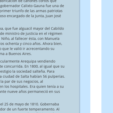
abricación de cañones cortos que
e gobernador Calixto Gauna fue una de
primer triunfo de las armas patriotas
oso encargado de la Junta, Juan José
na, que fue alguacil mayor del Cabildo
de ministro de justicia en el régimen
 Niño, al fallecer ésta, con Manuela
los ochenta y cinco años. Ahora bien,
 que le valió ir acrecentando su
ma a Buenos Aires.
icularmente Arequipa vendiendo
e concurrida. En 1800, al igual que su
stigio la sociedad salteña. Para
a ciudad de Salta habían 56 pulperías.
a par de sus negocios, al
n los hospitales. Era quien tenía a su
rante nueve años permaneció en sus
del 25 de mayo de 1810. Gobernaba
tador de un fuerte temperamento. Al