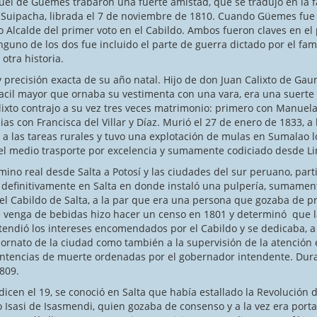
el de Güemes trabaron una fuerte amistad, que se tradujo en la f
e Suipacha, librada el 7 de noviembre de 1810. Cuando Güemes fu
Alcalde del primer voto en el Cabildo. Ambos fueron claves en el 
guno de los dos fue incluido el parte de guerra dictado por el fam
 otra historia.
 precisión exacta de su año natal. Hijo de don Juan Calixto de Gau
uacil mayor que ornaba su vestimenta con una vara, era una suerte 
lixto contrajo a su vez tres veces matrimonio: primero con Manuela
as con Francisca del Villar y Díaz. Murió el 27 de enero de 1833, a 
a las tareas rurales y tuvo una explotación de mulas en Sumalao lo
el medio trasporte por excelencia y sumamente codiciado desde Li
l desde Salta a Potosí y las ciudades del sur peruano, part
 definitivamente en Salta en donde instaló una pulpería, sumament
l Cabildo de Salta, a la par que era una persona que gozaba de pre
 de venga de bebidas hizo hacer un censo en 1801 y determinó que l
ndió los intereses encomendados por el Cabildo y se dedicaba, a l
ornato de la ciudad como también a la supervisión de la atención e
 sentencias de muerte ordenadas por el gobernador intendente. Du
1809.
 el 19, se conoció en Salta que había estallado la Revolución 
 Isasi de Isasmendi, quien gozaba de consenso y a la vez era por