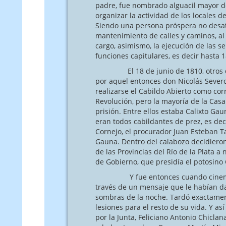
padre, fue nombrado alguacil mayor de
organizar la actividad de los locales
Siendo una persona próspera no desate
mantenimiento de calles y caminos, al 
cargo, asimismo, la ejecución de las
funciones capitulares, es decir hasta 
El 18 de junio de 1810, otros dicen
por aquel entonces don Nicolás Severo
realizarse el Cabildo Abierto como co
Revolución, pero la mayoría de la Casa
prisión. Entre ellos estaba Calixto Gau
eran todos cabildantes de prez, es dec
Cornejo, el procurador Juan Esteban T
Gauna. Dentro del calabozo decidieron 
de las Provincias del Río de la Plata 
de Gobierno, que presidía el potosino
Y fue entonces cuando cinematográf
través de un mensaje que le habían dad
sombras de la noche. Tardó exactamen
lesiones para el resto de su vida. Y a
por la Junta, Feliciano Antonio Chicla