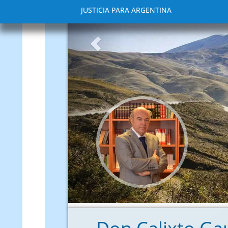
JUSTICIA PARA ARGENTINA
Anterior
Este siti
disentir i
comunicac