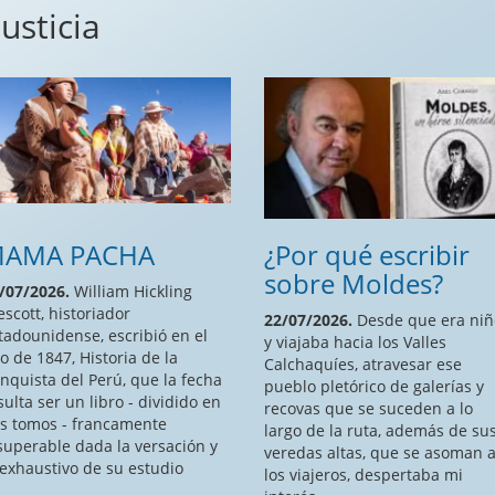
usticia
AMA PACHA
¿Por qué escribir
sobre Moldes?
/07/2026.
William Hickling
escott, historiador
22/07/2026.
Desde que era niñ
tadounidense, escribió en el
y viajaba hacia los Valles
o de 1847, Historia de la
Calchaquíes, atravesar ese
nquista del Perú, que la fecha
pueblo pletórico de galerías y
sulta ser un libro - dividido en
recovas que se suceden a lo
s tomos - francamente
largo de la ruta, además de su
superable dada la versación y
veredas altas, que se asoman 
 exhaustivo de su estudio
los viajeros, despertaba mi