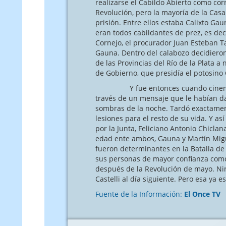
realizarse el Cabildo Abierto como co
Revolución, pero la mayoría de la Casa
prisión. Entre ellos estaba Calixto Gau
eran todos cabildantes de prez, es dec
Cornejo, el procurador Juan Esteban T
Gauna. Dentro del calabozo decidieron 
de las Provincias del Río de la Plata 
de Gobierno, que presidía el potosino
Y fue entonces cuando cinematográf
través de un mensaje que le habían dad
sombras de la noche. Tardó exactamen
lesiones para el resto de su vida. Y a
por la Junta, Feliciano Antonio Chicla
edad ente ambos, Gauna y Martín Migu
fueron determinantes en la Batalla d
sus personas de mayor confianza como 
después de la Revolución de mayo. Nin
Castelli al día siguiente. Pero esa ya es
Fuente de la Información:
El Once TV