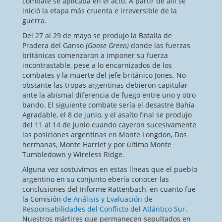
combate se aplicaba en el acto. A partir de allí se
inició la etapa más cruenta e irreversible de la
guerra.
Del 27 al 29 de mayo se produjo la Batalla de
Pradera del Ganso
(Goose Green)
donde las fuerzas
británicas comenzaron a imponer su fuerza
incontrastable, pese a lo encarnizados de los
combates y la muerte del jefe británico Jones. No
obstante las tropas argentinas debieron capitular
ante la abismal diferencia de fuego entre uno y otro
bando. El siguiente combate sería el desastre Bahía
Agradable, el 8 de junio, y el asalto final se produjo
del 11 al 14 de junio cuando cayeron sucesivamente
las posiciones argentinas en Monte Longdon, Dos
hermanas, Monte Harriet y por último Monte
Tumbledown y Wireless Ridge.
Alguna vez sostuvimos en estas líneas que el pueblo
argentino en su conjunto ebería conocer las
conclusiones del Informe Rattenbach, en cuanto fue
la Comisión
de Análisis y Evaluación de
Responsabilidades del Conflicto del Atlántico Sur
.
Nuestros mártires que permanecen sepultados en