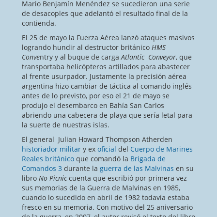
Mario Benjamín Menéndez se sucedieron una serie
de desacoples que adelantó el resultado final de la
contienda.
El 25 de mayo la Fuerza Aérea lanzó ataques masivos
logrando hundir al destructor británico
HMS
Conve
ntry y al buque de carga
Atlantic Conveyor
, que
transportaba helicópteros artillados para abastecer
al frente usurpador. Justamente la precisión aérea
argentina hizo cambiar de táctica al comando inglés
antes de lo previsto, por eso el 21 de mayo se
produjo el desembarco en Bahía San Carlos
abriendo una cabecera de playa que sería letal para
la suerte de nuestras islas.
El general Julian Howard Thompson Atherden
historiador militar
y ex
oficial
del
Cuerpo de Marines
Reales
británico
que comandó la
Brigada de
Comandos 3
durante la
guerra de las Malvinas
en su
libro
No Picnic
cuenta que escribió por primera vez
sus memorias de la Guerra de Malvinas en 1985,
cuando lo sucedido en abril de 1982 todavía estaba
fresco en su memoria. Con motivo del 25 aniversario
de la guerra, en 2007, el autor revisó el texto del libro