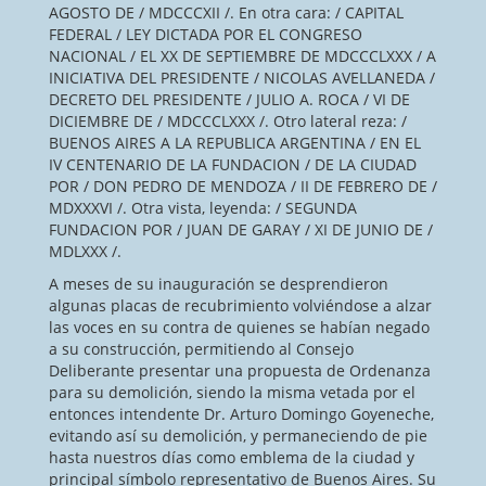
AGOSTO DE / MDCCCXII /. En otra cara: / CAPITAL
FEDERAL / LEY DICTADA POR EL CONGRESO
NACIONAL / EL XX DE SEPTIEMBRE DE MDCCCLXXX / A
INICIATIVA DEL PRESIDENTE / NICOLAS AVELLANEDA /
DECRETO DEL PRESIDENTE / JULIO A. ROCA / VI DE
DICIEMBRE DE / MDCCCLXXX /. Otro lateral reza: /
BUENOS AIRES A LA REPUBLICA ARGENTINA / EN EL
IV CENTENARIO DE LA FUNDACION / DE LA CIUDAD
POR / DON PEDRO DE MENDOZA / II DE FEBRERO DE /
MDXXXVI /. Otra vista, leyenda: / SEGUNDA
FUNDACION POR / JUAN DE GARAY / XI DE JUNIO DE /
MDLXXX /.
A meses de su inauguración se desprendieron
algunas placas de recubrimiento volviéndose a alzar
las voces en su contra de quienes se habían negado
a su construcción, permitiendo al Consejo
Deliberante presentar una propuesta de Ordenanza
para su demolición, siendo la misma vetada por el
entonces intendente Dr. Arturo Domingo Goyeneche,
evitando así su demolición, y permaneciendo de pie
hasta nuestros días como emblema de la ciudad y
principal símbolo representativo de Buenos Aires. Su