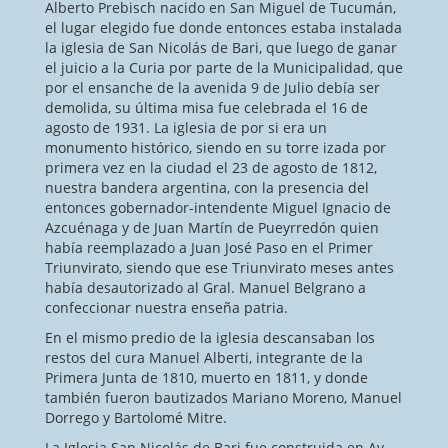
Alberto Prebisch nacido en San Miguel de Tucumán,
el lugar elegido fue donde entonces estaba instalada
la iglesia de San Nicolás de Bari, que luego de ganar
el juicio a la Curia por parte de la Municipalidad, que
por el ensanche de la avenida 9 de Julio debía ser
demolida, su última misa fue celebrada el 16 de
agosto de 1931. La iglesia de por si era un
monumento histórico, siendo en su torre izada por
primera vez en la ciudad el 23 de agosto de 1812,
nuestra bandera argentina, con la presencia del
entonces gobernador-intendente Miguel Ignacio de
Azcuénaga y de Juan Martín de Pueyrredón quien
había reemplazado a Juan José Paso en el Primer
Triunvirato, siendo que ese Triunvirato meses antes
había desautorizado al Gral. Manuel Belgrano a
confeccionar nuestra enseña patria.
En el mismo predio de la iglesia descansaban los
restos del cura Manuel Alberti, integrante de la
Primera Junta de 1810, muerto en 1811, y donde
también fueron bautizados Mariano Moreno, Manuel
Dorrego y Bartolomé Mitre.
La Iglesia San Nicolás de Bari fue construida en Av.