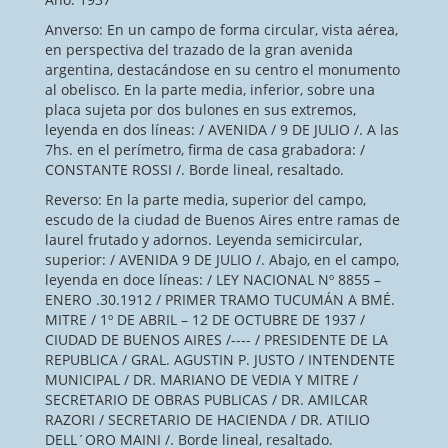
Anverso: En un campo de forma circular, vista aérea,
en perspectiva del trazado de la gran avenida
argentina, destacándose en su centro el monumento
al obelisco. En la parte media, inferior, sobre una
placa sujeta por dos bulones en sus extremos,
leyenda en dos líneas: / AVENIDA / 9 DE JULIO /. A las
7hs. en el perímetro, firma de casa grabadora: /
CONSTANTE ROSSI /. Borde lineal, resaltado.
Reverso: En la parte media, superior del campo,
escudo de la ciudad de Buenos Aires entre ramas de
laurel frutado y adornos. Leyenda semicircular,
superior: / AVENIDA 9 DE JULIO /. Abajo, en el campo,
leyenda en doce líneas: / LEY NACIONAL Nº 8855 –
ENERO .30.1912 / PRIMER TRAMO TUCUMÁN A BMÉ.
MITRE / 1º DE ABRIL – 12 DE OCTUBRE DE 1937 /
CIUDAD DE BUENOS AIRES /---- / PRESIDENTE DE LA
REPUBLICA / GRAL. AGUSTIN P. JUSTO / INTENDENTE
MUNICIPAL / DR. MARIANO DE VEDIA Y MITRE /
SECRETARIO DE OBRAS PUBLICAS / DR. AMILCAR
RAZORI / SECRETARIO DE HACIENDA / DR. ATILIO
DELL´ORO MAINI /. Borde lineal, resaltado.