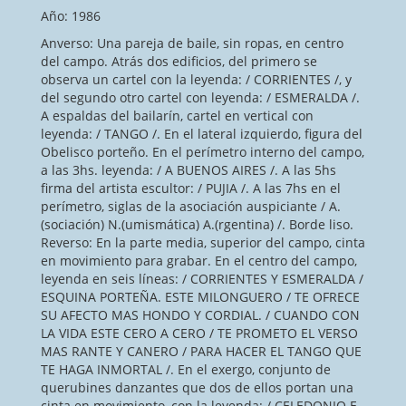
Año: 1986
Anverso: Una pareja de baile, sin ropas, en centro
del campo. Atrás dos edificios, del primero se
observa un cartel con la leyenda: / CORRIENTES /, y
del segundo otro cartel con leyenda: / ESMERALDA /.
A espaldas del bailarín, cartel en vertical con
leyenda: / TANGO /. En el lateral izquierdo, figura del
Obelisco porteño. En el perímetro interno del campo,
a las 3hs. leyenda: / A BUENOS AIRES /. A las 5hs
firma del artista escultor: / PUJIA /. A las 7hs en el
perímetro, siglas de la asociación auspiciante / A.
(sociación) N.(umismática) A.(rgentina) /. Borde liso.
Reverso: En la parte media, superior del campo, cinta
en movimiento para grabar. En el centro del campo,
leyenda en seis líneas: / CORRIENTES Y ESMERALDA /
ESQUINA PORTEÑA. ESTE MILONGUERO / TE OFRECE
SU AFECTO MAS HONDO Y CORDIAL. / CUANDO CON
LA VIDA ESTE CERO A CERO / TE PROMETO EL VERSO
MAS RANTE Y CANERO / PARA HACER EL TANGO QUE
TE HAGA INMORTAL /. En el exergo, conjunto de
querubines danzantes que dos de ellos portan una
cinta en movimiento, con la leyenda: / CELEDONIO E.