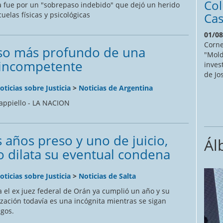
Co
a fue por un "sobrepaso indebido" que dejó un herido
uelas físicas y psicológicas
Cas
01/08
Corne
aso más profundo de una
"Mold
a incompetente
inves
de Jo
oticias sobre Justicia
>
Noticias de Argentina
ppiello - LA NACION
 años preso y uno de juicio,
Ál
 dilata su eventual condena
oticias sobre Justicia
>
Noticias de Salta
ra el ex juez federal de Orán ya cumplió un año y su
ización todavía es una incógnita mientras se sigan
gos.