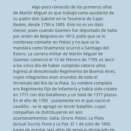
Algo poco conocido de los primeros años
de Martín Miguel es que trabajó como ayudante de
su padre don Gabriel en la Tesorería de Cajas
Reales, desde 1799 a 1805. Este no es un dato
menor, pues cuando Güemes fue deportado de Salta
por orden de Belgrano en 1813, pidió que se lo
nombrase contador en Potosí y no que se lo
mandara como finalmente ocurrió a Santiago del
Estero. La carrera militar de Martín Miguel de
Güemes comenzó el 13 de febrero de 1799, es decir
a los cinco día de haber cumplido catorce años.
Ingresó al denominado Regimiento de Buenos Aires,
cuyos integrantes eran oriundos de todo el
Virreinato del Río de la Plata. Su nombre completo
era Regimiento Fijo de Infantería y había sido creado
en 1771 con dos batallones y un total de 1377 plazas.
En el año de 1785 -justamente en el que nació el
caudillo - se le agregó un tercer batallón, cuyas
compañías se distribuyeron en seis
acantonamientos: Salta, Oruro, Potosí, La Plata
(actual Sucre), Puno y La Paz. El 1 de julio de 1805,
luego de prestar seis años de servicio destacado en