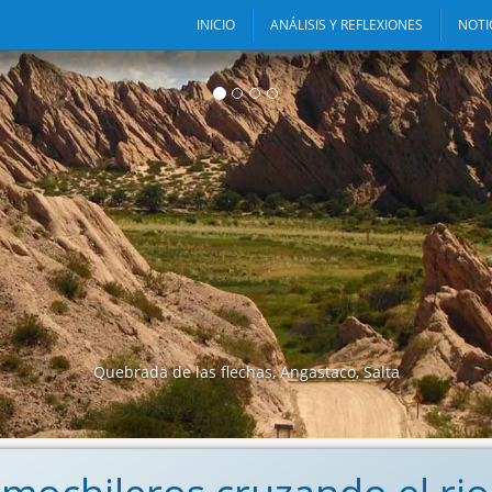
INICIO
ANÁLISIS Y REFLEXIONES
NOTI
o web está pensado como un lugar donde podamos compartir y
deas, con la convicción de que a través de distintos canales de
ión, lograremos fortalecer la democracia y las instituciones.
Quebrada de las flechas, Angastaco, Salta