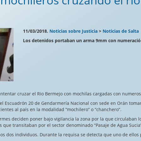
 mochileros cruzando el ri
11/03/2018.
Noticias sobre Justicia
>
Noticias de Salta
Los detenidos portaban un arma 9mm con numeració
intentar cruzar el Rio Bermejo con mochilas cargadas con numeroso
 del Escuadrón 20 de Gendarmería Nacional con sede en Orán toma
entes al país en la modalidad “mochilero” o “chanchero”.
rmes deciden poner bajo vigilancia la zona por la que circulaban l
 que transitaban por el sector denominado “Pasaje de Agua Sucia
 los dos individuos. Durante la requisa se detecta que uno de ell