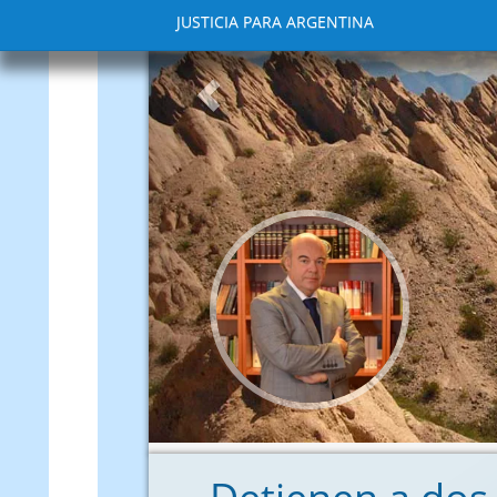
JUSTICIA PARA ARGENTINA
Anterior
Este siti
disentir i
comunicac