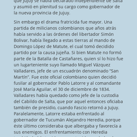
que Jujuy se había declarado independiente de Salta
y asumió en plenitud su cargo como gobernador de
la nueva provincia de Jujuy.
Sin embargo el drama fratricida fue mayor. Una
partida de milicianos colombianos que años atrás
había servido a las órdenes del libertador Simón
Bolivar, había llegado a estas tierras al mando de
Domingo López de Matute, el cual tomó decidido
partido por la causa jujeña. Si bien Matute no formó
parte de la Batalla de Castañares, quien sí lo hizo fue
un lugarteniente suyo llamado Miguel Vázquez
Valladares, jefe de un escuadrón denominado “San
Martín”. Fue este oficial colombiano quien decidió
fusilar al gobernador Pablo Latorre y al comandante
José María Aguilar, el 30 de diciembre de 1834.
Valladares había quedado como jefe de la custodia
del Cabildo de Salta, que por aquel entonces oficiaba
también de presidio, cuando Fascio retornó a Jujuy.
Paralelamente, Latorre estaba enfrentado al
gobernador de Tucumán Alejandro Heredia, porque
éste último consideraba que albergaba y favorecía a
sus enemigos. El enfrentamiento con Heredia