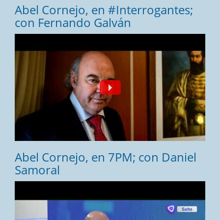
Abel Cornejo, en #Interrogantes;
con Fernando Galván
Fecha:
24/07/2026
Abel Cornejo, en 7PM; con Daniel
Samoral
Fecha:
11/07/2026